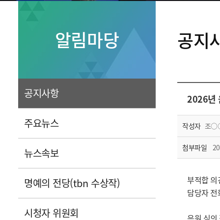
알림마당
공지
공지사항
2026년
주요뉴스
작성자
조○
첨부파일
2
뉴스속보
부적합 의
명예의 전당(tbn 수상작)
담당자 전화
시청자 위원회
음원 심의