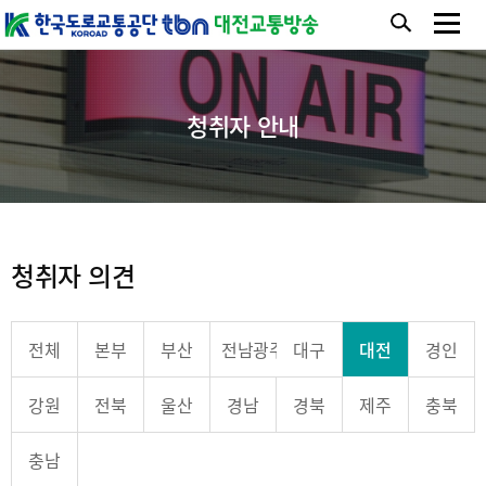
청취자 안내
청취자 의견
전체
본부
부산
전남광주
대구
대전
경인
강원
전북
울산
경남
경북
제주
충북
충남