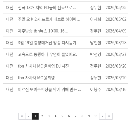
대전
전국 13개 지역 PD들의 선곡으로 ...
정두현
2026/05/25
대전
주말 오후 2시 프로가 레트로 하이웨...
이세희
2026/05/02
대전
제주방송 tbn뉴스 10:00, 16...
정두현
2026/04/09
대전
3월 19일 충청매거진 방송 다시듣기...
남현철
2026/03/28
대전
고속도로 통행하다 우연히 들었어요.
박선영
2026/03/27
대전
tbn 차차차 MC 윤희영 DJ 사진
정두현
2026/03/20
대전
tbn 차차차 MC 윤희영
정두현
2026/03/20
대전
어르신 보이스피싱을 막기 위해 만든 ...
이봉주
2026/03/16
1
2
3
4
5
6
7
8
9
10