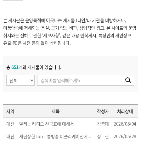
본 게시판은 운영목적에 어긋나는 게시물 (타인/타 기관을 비방하거나,
미풍양속에 저해되는 욕설, 근거 없는 비판, 상업적인 광고, 본 사이트의 운영
취지와는 전혀 무관한 ‘제보사항’, 같은 내용 반복게시, 특정인의 개인정보
유출 등)은 사전 동의 없이 삭제됩니다.
총
651
개의 게시물이 있습니다.
지역
제목
작성자
처리상태
대전
달리는 라디오 선곡표에 대해서
김충대
2026/08/04
대전
새단장한 tbn교통방송 어플리케이션에...
정두현
2026/05/28