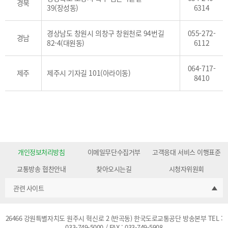
경북
39(장성동)
6314
경상남도 창원시 의창구 창원천로 94번길
055-272-
경남
82-4(대원동)
6112
064-717-
제주
제주시 기자길 101(아라이동)
8410
개인정보처리방침
이메일무단수집거부
고객응대 서비스 이행표준
교통방송 협찬안내
찾아오시는길
시청자위원회
관련 사이트
26466 강원특별자치도 원주시 혁신로 2 (반곡동) 한국도로교통공단 방송본부 TEL :
033-749-5000 / FAX : 033-749-5908