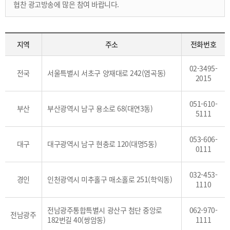
협찬 광고방송에 많은 참여 바랍니다.
지역
주소
전화번호
02-3495-
전국
서울특별시 서초구 양재대로 242(염곡동)
2015
051-610-
부산
부산광역시 남구 용소로 68(대연3동)
5111
053-606-
대구
대구광역시 남구 현충로 120(대명5동)
0111
032-453-
경인
인천광역시 미추홀구 매소홀로 251(학익동)
1110
전남광주통합특별시 광산구 첨단 중앙로
062-970-
전남광주
182번길 40(쌍암동)
1111