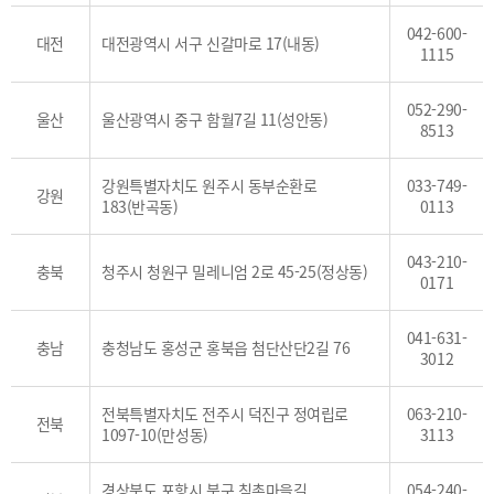
042-600-
대전
대전광역시 서구 신갈마로 17(내동)
1115
052-290-
울산
울산광역시 중구 함월7길 11(성안동)
8513
강원특별자치도 원주시 동부순환로
033-749-
강원
183(반곡동)
0113
043-210-
충북
청주시 청원구 밀레니엄 2로 45-25(정상동)
0171
041-631-
충남
충청남도 홍성군 홍북읍 첨단산단2길 76
3012
전북특별자치도 전주시 덕진구 정여립로
063-210-
전북
1097-10(만성동)
3113
경상북도 포항시 북구 침촌마을길
054-240-