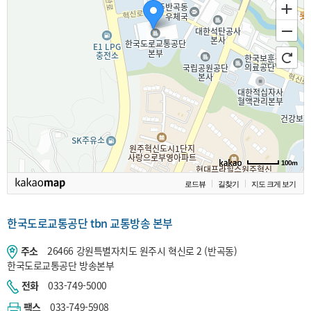
100m
로드뷰
길찾기
지도 크게 보기
한국도로교통공단 tbn 교통방송 본부
주소
26466 강원특별자치도 원주시 혁신로 2 (반곡동)
한국도로교통공단 방송본부
전화
033-749-5000
팩스
033-749-5908