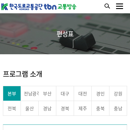
편성표
프로그램 소개
본부
전남광주
부산
대구
대전
경인
강원
전북
울산
경남
경북
제주
충북
충남