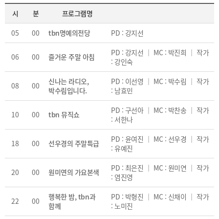
시
분
프로그램명
05
00
tbn명예의전당
PD : 강지선
PD : 강지선 ｜ MC : 박진희 ｜ 작가
06
00
즐거운 주말 아침
: 강인숙
신나는 라디오,
PD : 이선영 ｜ MC : 박수림 ｜ 작가
08
00
박수림입니다.
: 남효민
PD : 구선아 ｜ MC : 박찬송 ｜ 작가
10
00
tbn 뮤직쇼
: 서한나
PD : 윤여진 ｜ MC : 선우경 ｜ 작가
18
00
선우경의 주말특급
: 유예진
PD : 최은진 ｜ MC : 원미연 ｜ 작가
20
00
원미연의 가요본색
: 염진영
행복한 밤, tbn과
PD : 박형진 ｜ MC : 신채이 ｜ 작가
22
00
함께
: 노미진