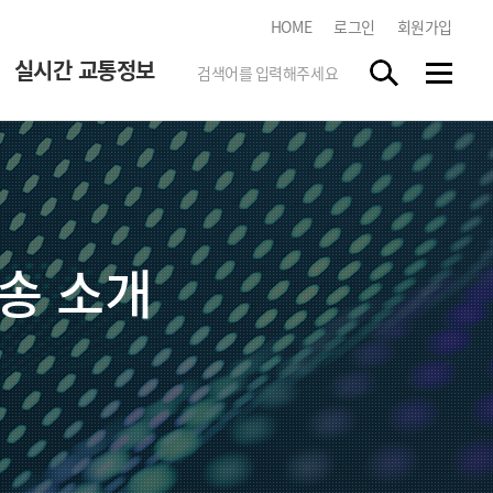
HOME
로그인
회원가입
실시간 교통정보
한국도로교통공단
tbn 교통방송 스마트앱
스마트폰 앱 스토어에서
송 소개
"tbn"
을 검색하시고 무료로
다운받으세요.
실시간 방송듣기
각 지역 라디오 방송을 청취하실
수 있습니다.