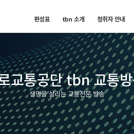
편성표
tbn 소개
청취자 안내
로교통공단 tbn 교통방
생명을 살리는 교통전문 방송