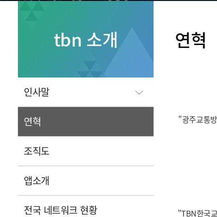
tbn 소개
연혁
인사말
"광주교통방
연혁
조직도
앱소개
전국 네트워크 현황
"TBN한국교