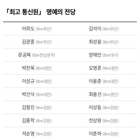
「최고 통신원」 명예의 전당
이희도
김석이
(tbn부산)
(tbn부산)
김광중
최성용
(tbn부산)
(tbn부산)
문공복
양재민
(tbn전남광주)
(tbn대구)
박찬목
오영준
(tbn대전)
(tbn대전)
이성규
이용춘
(tbn대전)
(tbn대전)
박건식
최용선
(tbn대전)
(tbn경인)
김형진
이상동
(tbn강원)
(tbn강원)
김홍락
전상원
(tbn강원)
(tbn강원)
석순영
이춘하
(tbn강원)
(tbn강원)