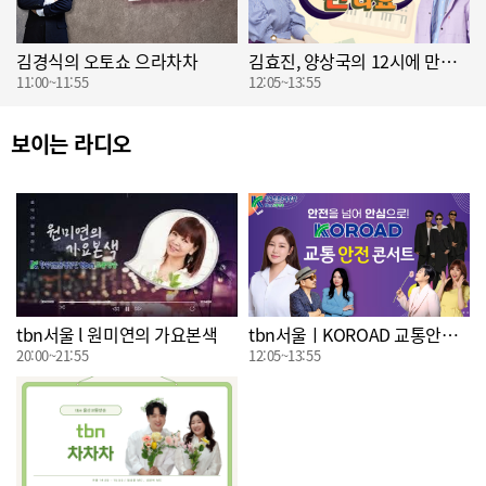
김경식의 오토쇼 으라차차
김효진, 양상국의 12시에 만나요
11:00~11:55
12:05~13:55
보이는 라디오
tbn서울 l 원미연의 가요본색
tbn서울ㅣKOROAD 교통안전콘서트
20:00~21:55
12:05~13:55