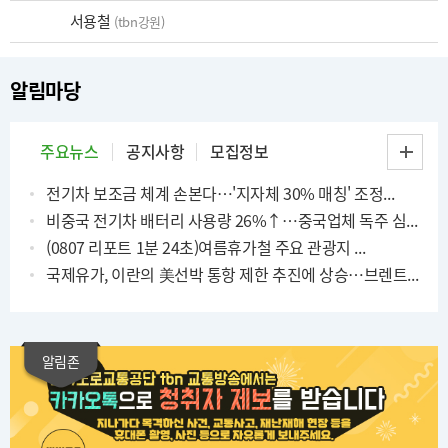
서용철
(tbn강원)
알림마당
주요뉴스
공지사항
모집정보
전기차 보조금 체계 손본다…'지자체 30% 매칭' 조정...
비중국 전기차 배터리 사용량 26%↑…중국업체 독주 심...
(0807 리포트 1분 24초)여름휴가철 주요 관광지 ...
국제유가, 이란의 美선박 통항 제한 추진에 상승…브렌트...
알림존