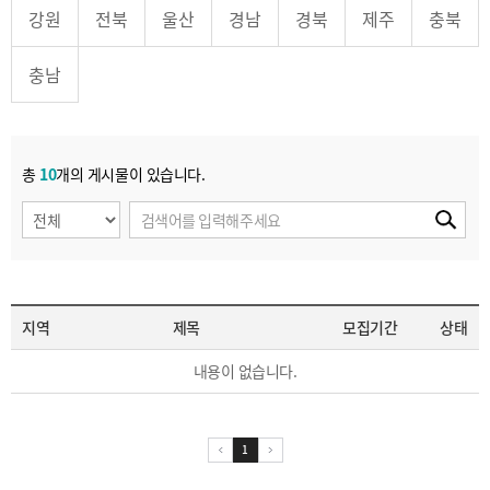
강원
전북
울산
경남
경북
제주
충북
충남
총
10
개의 게시물이 있습니다.
지역
제목
모집기간
상태
내용이 없습니다.
1