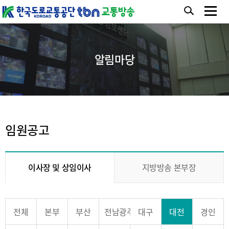
알림마당
임원공고
이사장 및 상임이사
지방방송 본부장
전체
본부
부산
전남광주
대구
대전
경인