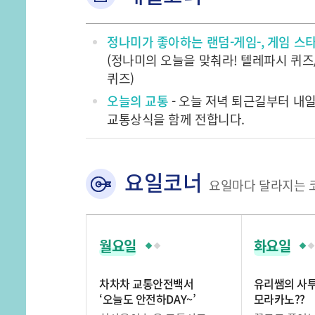
정나미가 좋아하는 랜덤-게임-, 게임 스타
(정나미의 오늘을 맞춰라! 텔레파시 퀴즈
퀴즈)
오늘의 교통
- 오늘 저녁 퇴근길부터 내
교통상식을 함께 전합니다.
요일코너
요일마다 달라지는 
월요일
화요일
차차차 교통안전백서
유리쌤의 사
‘오늘도 안전하DAY~’
모라카노??