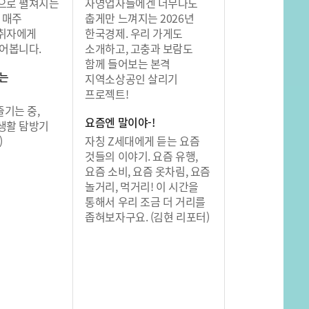
으로 펼쳐지는
자영업자들에겐 너무나도
 매주
춥게만 느껴지는 2026년
취자에게
한국경제. 우리 가게도
어봅니다.
소개하고, 고충과 보람도
함께 들어보는 본격
나는
지역소상공인 살리기
프로젝트!
즐기는 중,
요즘엔 말이야-!
생활 탐방기
)
자칭 Z세대에게 듣는 요즘
것들의 이야기. 요즘 유행,
요즘 소비, 요즘 옷차림, 요즘
놀거리, 먹거리! 이 시간을
통해서 우리 조금 더 거리를
좁혀보자구요. (김현 리포터)