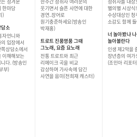
보는 정겨운
한주간 청취자 여러문의
청취자를 대상
리 한마당
웃기면서 슬픈 사연에 대한
별의별 시상식!
리)
경연..장어로
수상대상인 청
원기충준하세요(방송인
소감도 함께 들
상담소
박재홍)
너 놀아봤냐 
 흥자언니와
트로트 진품명품 그때
놀아볼란다
자의 입장에서
그노래, 요즘 요노래
반쪽상담소에서
인생 제2막을 
을 이해해보는
전통 트로트와 최근
장년층의 여가
니다. (방송인
리메이크 곡을 비교
(조민아 리포터
부부)
감상하며 가사속에 담긴
사연을 음미(천희재 캐스터)