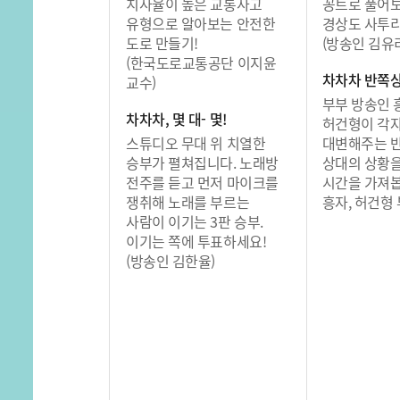
치사율이 높은 교통사고
꽁트로 풀어
유형으로 알아보는 안전한
경상도 사투
도로 만들기!
(방송인 김유
(한국도로교통공단 이지윤
차차차 반쪽
교수)
부부 방송인
차차차, 몇 대- 몇!
허건형이 각
스튜디오 무대 위 치열한
대변해주는 
승부가 펼쳐집니다. 노래방
상대의 상황
전주를 듣고 먼저 마이크를
시간을 가져봅
쟁취해 노래를 부르는
흥자, 허건형 
사람이 이기는 3판 승부.
이기는 쪽에 투표하세요!
(방송인 김한율)