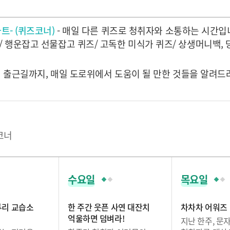
트- (퀴즈코너)
- 매일 다른 퀴즈로 청취자와 소통하는 시간입
/ 행운잡고 선물잡고 퀴즈/ 고독한 미식가 퀴즈/ 상생머니백,
일 출근길까지, 매일 도로위에서 도움이 될 만한 것들을 알려
코너
수요일
목요일
투리 교습소
한 주간 웃픈 사연 대잔치
차차차 어워즈
억울하면 덤벼라!
지난 한주, 문