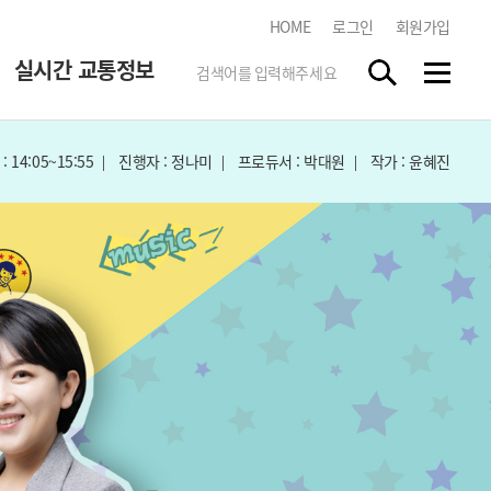
HOME
로그인
회원가입
실시간 교통정보
 14:05~15:55
진행자 : 정나미
프로듀서 : 박대원
작가 : 윤혜진
한국도로교통공단
tbn 교통방송 스마트앱
스마트폰 앱 스토어에서
"tbn"
을 검색하시고 무료로
다운받으세요.
실시간 방송듣기
각 지역 라디오 방송을 청취하실
수 있습니다.