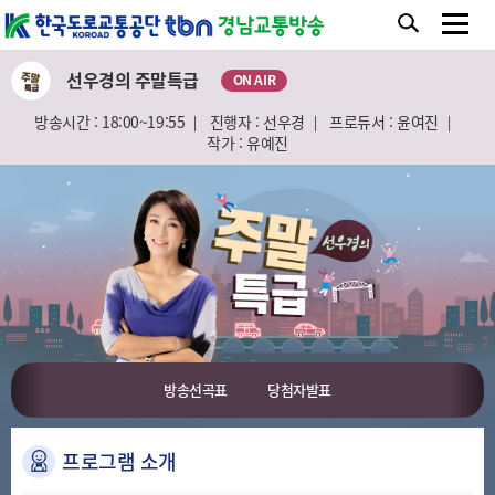
선우경의 주말특급
ON AIR
방송시간 : 18:00~19:55
진행자 : 선우경
프로듀서 : 윤여진
작가 : 유예진
방송선곡표
당첨자발표
프로그램 소개