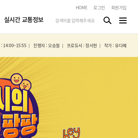
HOME
로그인
회원가입
실시간 교통정보
 14:00~15:55
진행자 : 오승철
프로듀서 : 정서현
작가 : 유다혜
한국도로교통공단
tbn 교통방송 스마트앱
스마트폰 앱 스토어에서
"tbn"
을 검색하시고 무료로
다운받으세요.
실시간 방송듣기
각 지역 라디오 방송을 청취하실
수 있습니다.