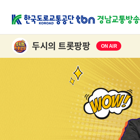
두시의 트롯팡팡
ON AIR