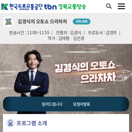
김경식의 오토쇼 으라차차
ON AIR
방송시간 : 11:00~11:55
진행자 : 김경식
프로듀서 : 김영주
작가 : 김태형ㆍ김은경
알려드립니다
당첨자발표
프로그램 소개