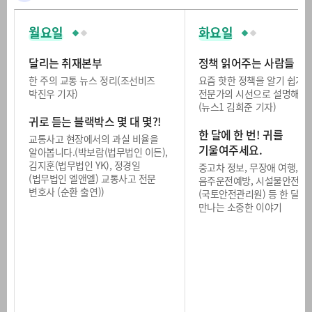
월요일
화요일
달리는 취재본부
정책 읽어주는 사람들
한 주의 교통 뉴스 정리(조선비즈
요즘 핫한 정책을 알기 쉽게
박진우 기자)
전문가의 시선으로 설명해 드
(뉴스1 김희준 기자)
귀로 듣는 블랙박스 몇 대 몇?!
한 달에 한 번! 귀를
교통사고 현장에서의 과실 비율을
기울여주세요.
알아봅니다.(박보람(법무법인 이든),
김지훈(법무법인 YK), 정경일
중고차 정보, 무장애 여행,
(법무법인 엘앤엘) 교통사고 전문
음주운전예방, 시설물안전
변호사 (순환 출연))
(국토안전관리원) 등 한 달에 
만나는 소중한 이야기