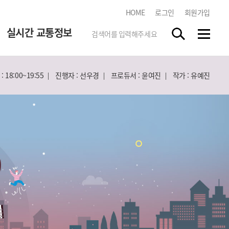
HOME
로그인
회원가입
실시간 교통정보
 18:00~19:55
진행자 : 선우경
프로듀서 : 윤여진
작가 : 유예진
한국도로교통공단
tbn 교통방송 스마트앱
스마트폰 앱 스토어에서
"tbn"
을 검색하시고 무료로
다운받으세요.
실시간 방송듣기
각 지역 라디오 방송을 청취하실
수 있습니다.