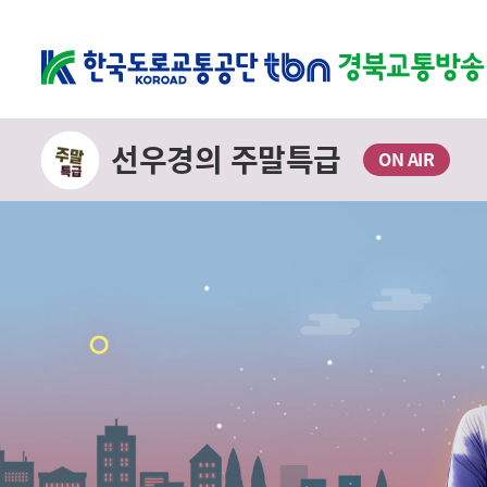
선우경의 주말특급
ON AIR