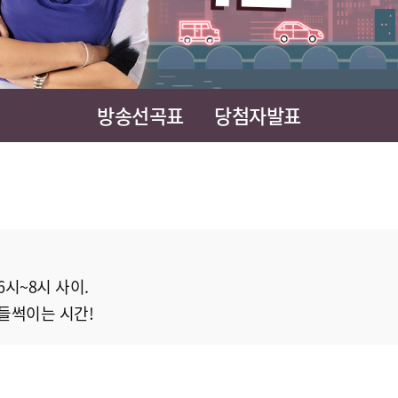
방송선곡표
당첨자발표
시~8시 사이.
들썩이는 시간!