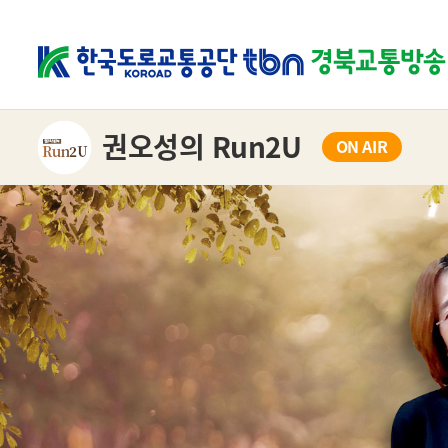
권오성의 Run2U
ON AIR