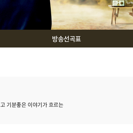
방송선곡표
그리고 기분좋은 이야기가 흐르는