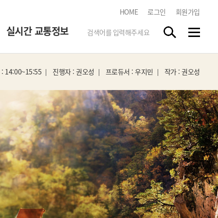
HOME
로그인
회원가입
실시간 교통정보
 14:00~15:55
진행자 : 권오성
프로듀서 : 우지민
작가 : 권오성
한국도로교통공단
tbn 교통방송 스마트앱
스마트폰 앱 스토어에서
"tbn"
을 검색하시고 무료로
다운받으세요.
실시간 방송듣기
각 지역 라디오 방송을 청취하실
수 있습니다.