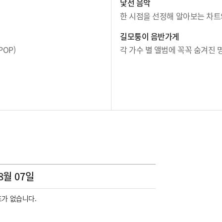
낯선 음악
한 시점을 선정해 알아보는 차트
길모퉁이 음반가게
OP)
각 가수 별 앨범에 꼭꼭 숨겨진 
8월 07일
가 없습니다.