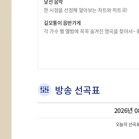
낯선 음악
한 시점을 선정해 알아보는 차트와 히트곡!
길모퉁이 음반가게
각 가수 별 앨범에 꼭꼭 숨겨진 명곡을 찾아서~ (P
방송 선곡표
2026년 0
오늘의 선곡표