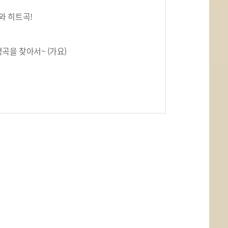
와 히트곡!
명곡을 찾아서~ (가요)