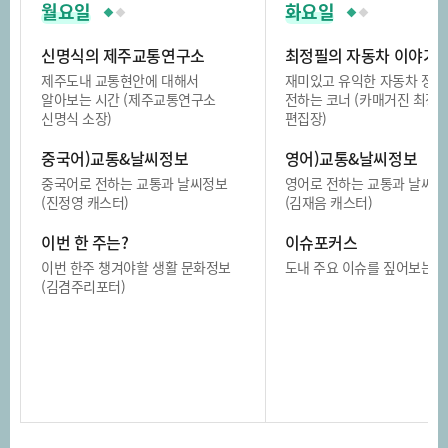
월요일
화요일
신명식의 제주교통연구소
최정필의 자동차 이야기
제주도내 교통현안에 대해서
재미있고 유익한 자동차 정보
알아보는 시간 (제주교통연구소
전하는 코너 (카매거진 최정
신명식 소장)
편집장)
중국어)교통&날씨정보
영어)교통&날씨정보
중국어로 전하는 교통과 날씨정보
영어로 전하는 교통과 날씨정
(진정영 캐스터)
(김재음 캐스터)
이번 한 주는?
이슈포커스
이번 한주 챙겨야할 생활 문화정보
도내 주요 이슈를 짚어보는 
(김겸주리포터)