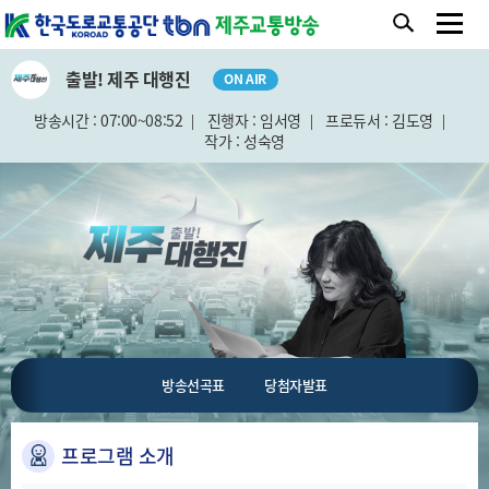
출발! 제주 대행진
ON AIR
방송시간 : 07:00~08:52
진행자 : 임서영
프로듀서 : 김도영
작가 : 성숙영
방송선곡표
당첨자발표
프로그램 소개