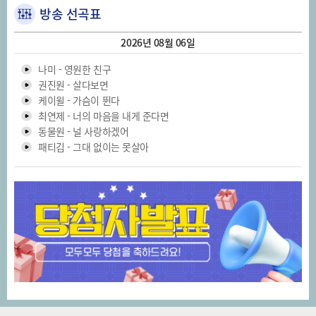
방송 선곡표
2026년 08월 06일
나미 - 영원한 친구
권진원 - 살다보면
케이윌 - 가슴이 뛴다
최연제 - 너의 마음을 내게 준다면
동물원 - 널 사랑하겠어
패티김 - 그대 없이는 못살아
아이유 - 비밀의 화원
신승훈 - 날 울리지 마
거북이 - 빙고
김동률 - 너의 바다에 머무네
어반자카파 - Beautiful Day