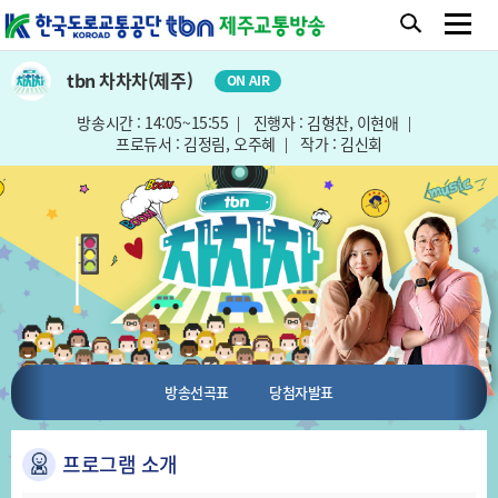
tbn 차차차(제주)
ON AIR
방송시간 : 14:05~15:55
진행자 : 김형찬, 이현애
프로듀서 : 김정림, 오주혜
작가 : 김신회
방송선곡표
당첨자발표
프로그램 소개