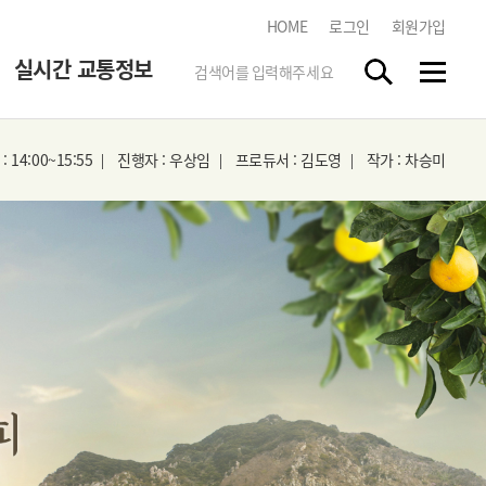
HOME
로그인
회원가입
실시간 교통정보
 14:00~15:55
진행자 : 우상임
프로듀서 : 김도영
작가 : 차승미
한국도로교통공단
tbn 교통방송 스마트앱
스마트폰 앱 스토어에서
"tbn"
을 검색하시고 무료로
다운받으세요.
실시간 방송듣기
각 지역 라디오 방송을 청취하실
수 있습니다.