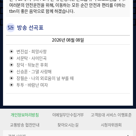
여러분의 안전운전을 위해, 이동하는 모든 순간 안전과 편리를 더하는
tbn이 좋은 음악으로 함께 하겠습니다.
방송 선곡표
2026년 08월 08일
변진섭 - 희망사항
서문탁 - 사미인곡
장덕 - 뒤늦은 후회
신승훈 - 그댈 사랑해
장필순 - 나의 외로움이 널 부를 때
투투 - 바람난 여자
Bobby Brown - Every Little Step
Susan Jacks - Evergreen
Whitney Houston - Greatest Love of All
John Denver - Annie’s Song
개인정보처리방침
이메일무단수집거부
고객응대 서비스 이행표준
안성훈 - 돌릴 수 없는 세월
교통방송 협찬안내
마이진 - 옹이
찾아오시는길
시청자위원회
임영웅 - 모래 알갱이