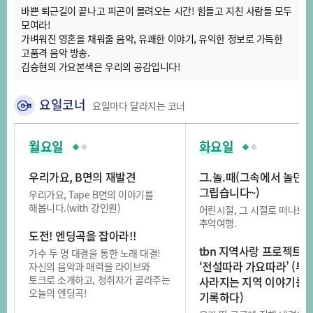
바쁜 퇴근길이 끝나고 피곤이 몰려오는 시간! 힘들고 지친 사람들 모두
모여라!
가벼워진 영혼을 채워줄 음악, 유쾌한 이야기, 유익한 정보로 가득한
고품격 음악 방송.
김승현의 가요본색은 우리의 공감입니다!
요일코너
요일마다 달라지는 코너
월요일
화요일
우리가요, B면의 재발견
그.놀.때(그속에서 놀던 
그립습니다~)
우리가요, Tape B면의 이야기를
해봅니다.(with 강인원)
어린시절, 그 시절로 떠나보는
추억여행.
도전! 엔딩곡을 잡아라!!
tbn 지역사랑 프로젝트
가수 두 명 대결을 통한 노래 대결!
‘전설따라 가요따라’ (부제
자신의 음악과 매력을 라이브와
토크로 소개하고, 청취자가 골라주는
사라지는 지역 이야기를
오늘의 엔딩곡!
기록하다)