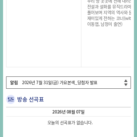
우리 땅 곳곳에 전해 내려오
전설과 설화를 뮤직드라마 
풀어보며 지역의 역사와 문화
재미있게 전하는 코너(with
이동엽, 남정미 출연)
2026년 7월 29일(수) 가요본색_당첨자 발표
2026년 8월 4일(화) 가요본색_당첨자 발표
2026년 8월 3일(월) 가요본색_당첨자 발표
알림
2026년 7월 31일(금) 가요본색_당첨자 발표
2026년 7월 30일(목) 가요본색_당첨자 발표
2026년 7월 29일(수) 가요본색_당첨자 발표
방송 선곡표
2026년 8월 4일(화) 가요본색_당첨자 발표
2026년 08월 07일
오늘의 선곡표가 없습니다.