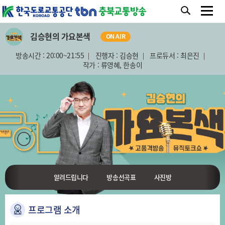
김승현의 가요본색
ON AIR
방송시간 : 20:00~21:55
진행자 : 김승현
프로듀서 : 최은진
작가 : 류영혜, 한송이
알려드립니다
방송선곡표
사진방
프로그램 소개