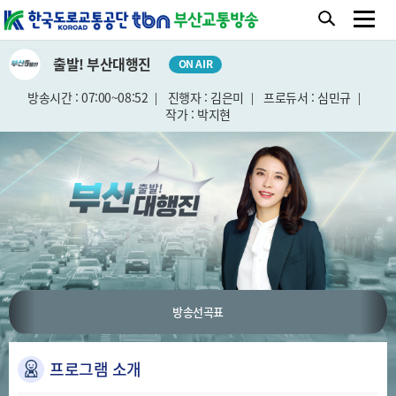
출발! 부산대행진
ON AIR
방송시간 : 07:00~08:52
진행자 : 김은미
프로듀서 : 심민규
작가 : 박지현
방송선곡표
프로그램 소개