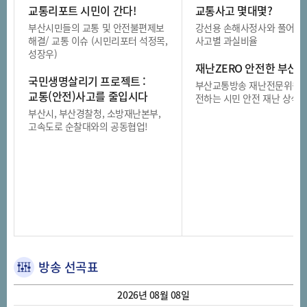
교통리포트 시민이 간다!
교통사고 몇대몇?
부산시민들의 교통 및 안전불편제보
강선용 손해사정사와 풀어보
해결/ 교통 이슈 (시민리포터 석정목,
사고별 과실비율
성장우)
재난ZERO 안전한 부산
국민생명살리기 프로젝트 :
부산교통방송 재난전문위원
교통(안전)사고를 줄입시다
전하는 시민 안전 재난 상식
부산시, 부산경찰청, 소방재난본부,
고속도로 순찰대와의 공동협업!
방송 선곡표
2026년 08월 08일