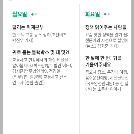
월요일
화요일
달리는 취재본부
정책 읽어주는 사람들
한 주의 교통 뉴스 정리(조선비즈
요즘 핫한 정책을 알기 쉽게
박진우 기자)
전문가의 시선으로 설명해 드
(뉴스1 김희준 기자)
귀로 듣는 블랙박스 몇 대 몇?!
한 달에 한 번! 귀를
교통사고 현장에서의 과실 비율을
기울여주세요.
알아봅니다.(박보람(법무법인 이든),
김지훈(법무법인 YK), 정경일
중고차 정보, 무장애 여행,
(법무법인 엘앤엘) 교통사고 전문
음주운전예방, 시설물안전
변호사 (순환 출연))
(국토안전관리원) 등 한 달에 
만나는 소중한 이야기