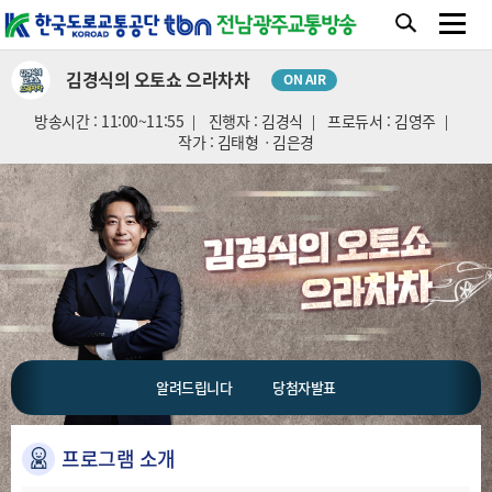
김경식의 오토쇼 으라차차
ON AIR
방송시간 : 11:00~11:55
진행자 : 김경식
프로듀서 : 김영주
작가 : 김태형ㆍ김은경
알려드립니다
당첨자발표
프로그램 소개