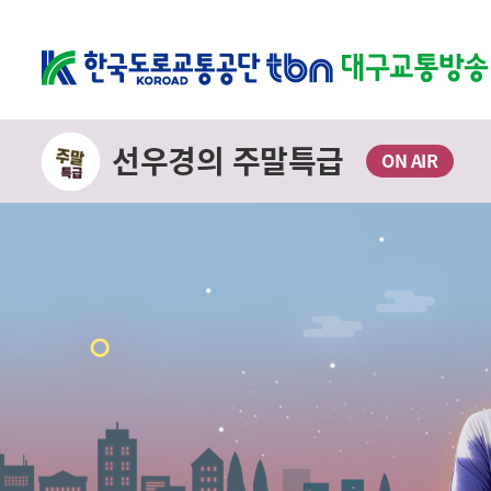
선우경의 주말특급
ON AIR