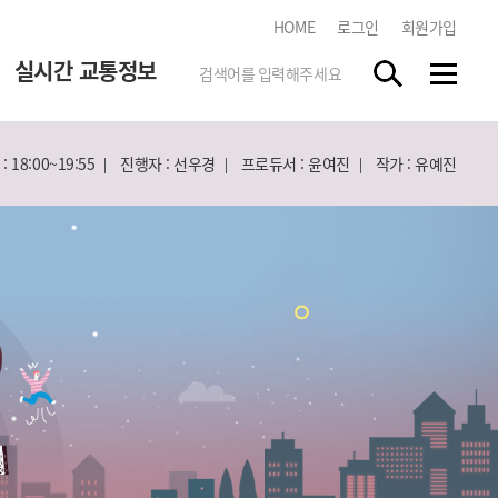
HOME
로그인
회원가입
실시간 교통정보
 18:00~19:55
진행자 : 선우경
프로듀서 : 윤여진
작가 : 유예진
한국도로교통공단
tbn 교통방송 스마트앱
스마트폰 앱 스토어에서
"tbn"
을 검색하시고 무료로
다운받으세요.
실시간 방송듣기
각 지역 라디오 방송을 청취하실
수 있습니다.