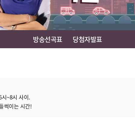
방송선곡표
당첨자발표
시~8시 사이.
들썩이는 시간!