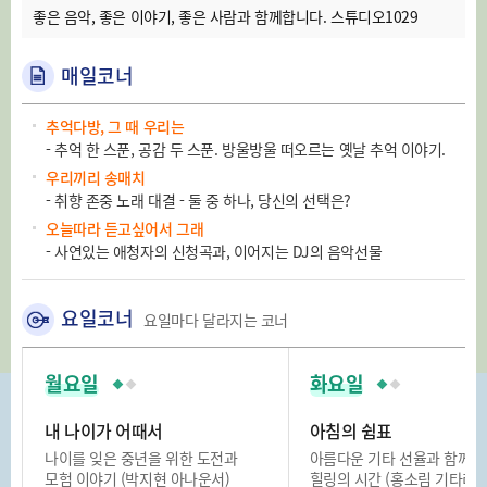
좋은 음악, 좋은 이야기, 좋은 사람과 함께합니다. 스튜디오1029
매일코너
추억다방, 그 때 우리는
- 추억 한 스푼, 공감 두 스푼. 방울방울 떠오르는 옛날 추억 이야기.
우리끼리 송매치
- 취향 존중 노래 대결 - 둘 중 하나, 당신의 선택은?
오늘따라 듣고싶어서 그래
- 사연있는 애청자의 신청곡과, 이어지는 DJ의 음악선물
요일코너
요일마다 달라지는 코너
월요일
화요일
내 나이가 어때서
아침의 쉼표
나이를 잊은 중년을 위한 도전과
아름다운 기타 선율과 함께 
모험 이야기 (박지현 아나운서)
힐링의 시간 (홍소림 기타리스