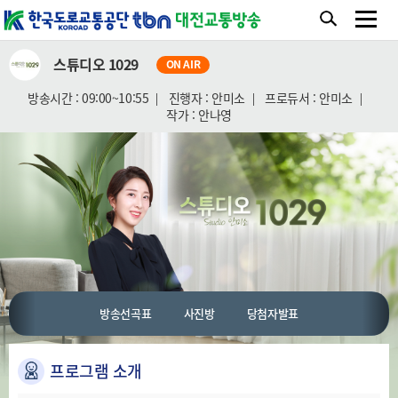
스튜디오 1029
ON AIR
방송시간 : 09:00~10:55
진행자 : 안미소
프로듀서 : 안미소
작가 : 안나영
방송선곡표
사진방
당첨자발표
프로그램 소개