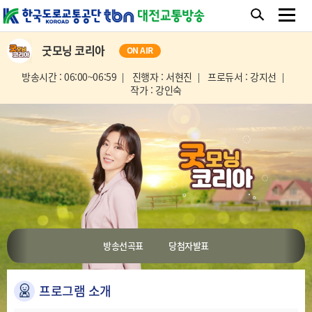
굿모닝 코리아
ON AIR
방송시간 : 06:00~06:59
진행자 : 서현진
프로듀서 : 강지선
작가 : 강인숙
방송선곡표
당첨자발표
프로그램 소개