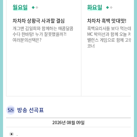
월요일
화요일
차차차 상황극 사과할 결심
차차차 흑백 맛대맛!
개그맨 김일희와 함께하는 매콤달콤
흑백요리사들 보다 먹는데 
수다 한바탕! 누가 잘못했을까?!
MC 박미선과 함께 오늘 저녁
여러분의선택은?
밸런스 게임으로 함께 고민
코너
방송 선곡표
2026년 08월 09일
.