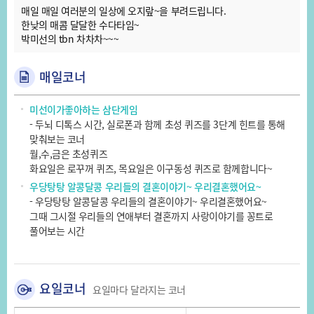
매일 매일 여러분의 일상에 오지랖~을 부려드립니다.
한낮의 매콤 달달한 수다타임~
박미선의 tbn 차차차~~~
매일코너
미선이가좋아하는 삼단게임
- 두뇌 디톡스 시간, 실로폰과 함께 초성 퀴즈를 3단계 힌트를 통해
맞춰보는 코너
월,수,금은 초성퀴즈
화요일은 로꾸꺼 퀴즈, 목요일은 이구동성 퀴즈로 함께합니다~
우당탕탕 알콩달콩 우리들의 결혼이야기~ 우리결혼했어요~
- 우당탕탕 알콩달콩 우리들의 결혼이야기~ 우리결혼했어요~
그때 그시절 우리들의 연애부터 결혼까지 사랑이야기를 꽁트로
풀어보는 시간
요일코너
요일마다 달라지는 코너