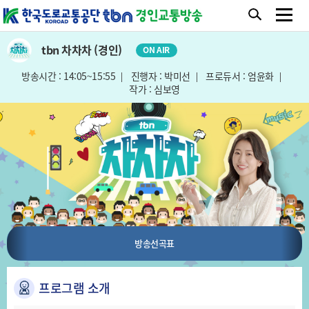
tbn 차차차 (경인)
ON AIR
방송시간 : 14:05~15:55
진행자 : 박미선
프로듀서 : 엄윤화
작가 : 심보영
방송선곡표
프로그램 소개