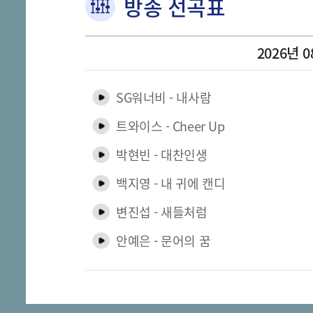
방송 선곡표
2026년 0
SG워너비 - 내사람
트와이스 - Cheer Up
박현빈 - 대찬인생
백지영 - 내 귀에 캔디
변진섭 - 새들처럼
안예은 - 문어의 꿈
더블루 - 그대와 함게
김혜연 - 최고다 당신