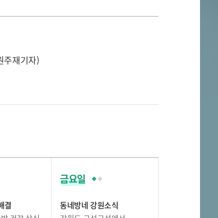
강원주재기자)
금요일
해결
동네방네 강원소식
한방 건강 상식
강원도 구석구석에서