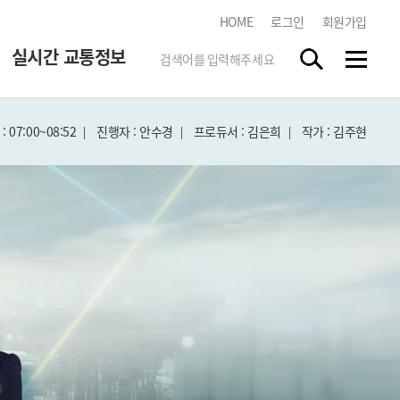
HOME
로그인
회원가입
실시간 교통정보
 07:00~08:52
진행자 : 안수경
프로듀서 : 김은희
작가 : 김주현
한국도로교통공단
tbn 교통방송 스마트앱
스마트폰 앱 스토어에서
"tbn"
을 검색하시고 무료로
다운받으세요.
실시간 방송듣기
각 지역 라디오 방송을 청취하실
수 있습니다.