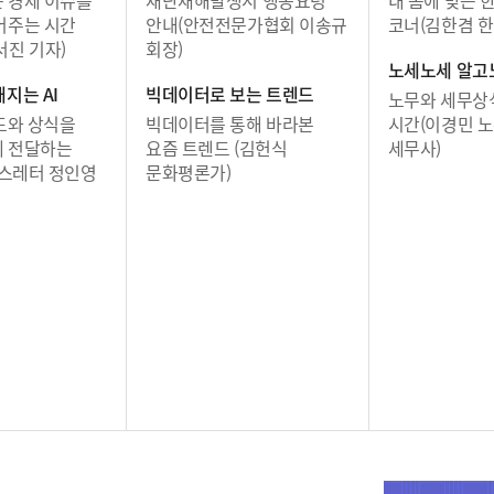
어주는 시간
안내(안전전문가협회 이송규
코너(김한겸 한
서진 기자)
회장)
노세노세 알고
지는 AI
빅데이터로 보는 트렌드
노무와 세무상
렌드와 상식을
빅데이터를 통해 바라본
시간(이경민 노
게 전달하는
요즘 트렌드 (김헌식
세무사)
뉴스레터 정인영
문화평론가)