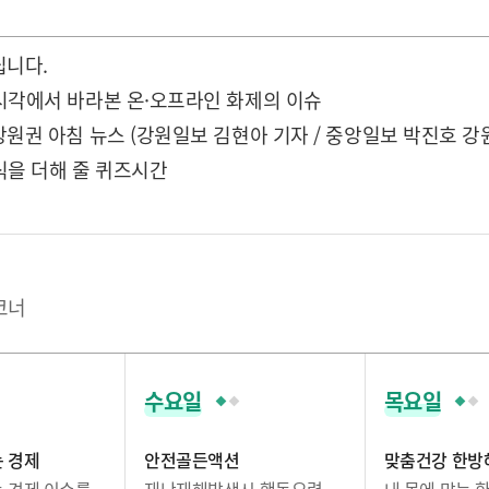
립니다.
시각에서 바라본 온·오프라인 화제의 이슈
강원권 아침 뉴스 (강원일보 김현아 기자 / 중앙일보 박진호 
식을 더해 줄 퀴즈시간
코너
수요일
목요일
 경제
안전골든액션
맞춤건강 한방
 경제 이슈를
재난재해발생시 행동요령
내 몸에 맞는 