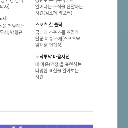
의사)
일어나는 소식을 전달하는
시간(김소혜 리포터)
노세
스포츠 핫 클릭
식을 전달하는
무사, 박형규
국내외 스포츠를 뜨겁게
달군 이슈 소개(스포츠W
임재훈 편집장)
토닥투닥 마음사전
내 마음(깜정)을 표현하는
다양한 표현을 알아보는
시간