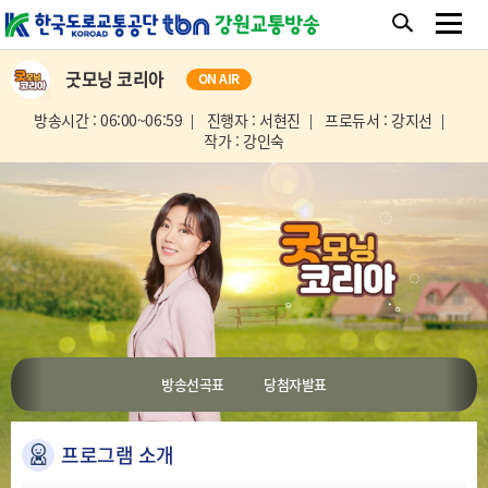
굿모닝 코리아
ON AIR
방송시간 : 06:00~06:59
진행자 : 서현진
프로듀서 : 강지선
작가 : 강인숙
방송선곡표
당첨자발표
프로그램 소개