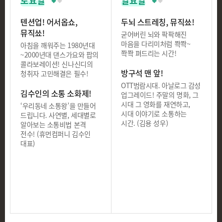
토요일
일요일
텐션업! 어서옵쇼,
두뇌 스트레칭, 뮤직쑈!
뮤직쑈!
굳어버린 뇌와 팍팍해진
마음을 다리미처럼 쫙쫙~
아침을 깨워주는 1980년대
쫙쫙 펴드리는 시간!
~2000년대 댄스가요와 팝의
콜라보레이션! 신나신디의
방구석 맨 앞!
청취자 고민해결은 필수!
OTT범람시대. 아날로그 감성
김수인의 소통 소화제!
업그레이드! 주말의 명화, 그
시대 그 영화를 재연하고,
‘우리동네 소통왕’을 만들어
시대 이야기로 소통하는
드립니다. 사연별, 세대별로
시간. (김용 성우)
알아보는 소통비법 본격
전수! (휴먼컴퍼니 김수인
대표)