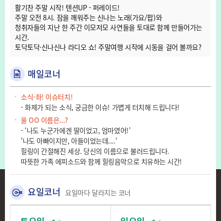
활기찬 주말 시작! 텐션UP - 퍼레이드!
주말 오전 8시. 잠을 깨워주는 신나는 노래(가요/팝)와
청취자들의 지난 한 주간 이모저모 사연들을 토대로 함께 만들어가는
시간.
토닥토닥·신나신나 라디오 쇼! 주말여행 시작에 시동을 걸어 볼까요?
매일코너
소식-좌! 이슈터치!
- 화제가 되는 소식, 궁금한 이슈! 가볍게 터치해 드립니다!
울 OO 이름은...?
- ‘나도 누군가에겐 딸이었고, 엄마였어!’
'나도 아빠이지만, 아들이었는데....'
힐링이 간절해진 세상. 당신의 이름으로 불러드립니다.
따뜻한 가족 에피소드와 함께 힐링음악으로 치유하는 시간!
요일코너
요일마다 달라지는 코너