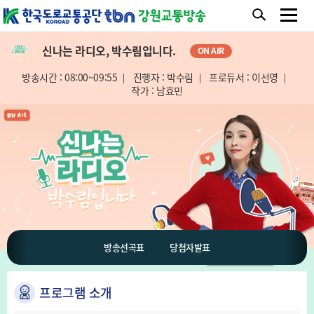
신나는 라디오, 박수림입니다.
ON AIR
방송시간 : 08:00~09:55
진행자 : 박수림
프로듀서 : 이선영
작가 : 남효민
방송선곡표
당첨자발표
프로그램 소개