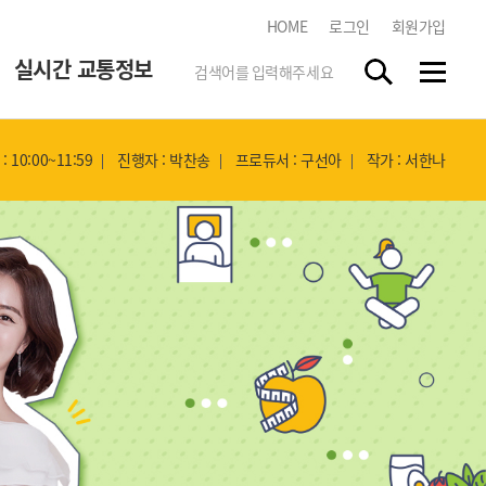
HOME
로그인
회원가입
실시간 교통정보
 10:00~11:59
진행자 : 박찬송
프로듀서 : 구선아
작가 : 서한나
한국도로교통공단
tbn 교통방송 스마트앱
스마트폰 앱 스토어에서
"tbn"
을 검색하시고 무료로
다운받으세요.
실시간 방송듣기
각 지역 라디오 방송을 청취하실
수 있습니다.