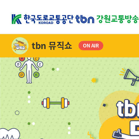
tbn 뮤직쇼
ON AIR