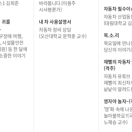
스1 김희준
바라봅니다.(이용주
자동차 필수이
시사평론가)
자동차 산업동향
! 귀를
내 차 사용설명서
(대림대학교 김
.
자동차 정비 상담
목.소.리
무장애 여행,
(오산대학교 문학훈 교수)
, 시설물안전
목요일에 만나
원) 등 한 달에
당신의 이야기(
 소중한 이야기
재뻘의 자동차
(격주)
자동차 유튜브
재뻘이 최신차
낱낱이 알려드
영자야 놀자~(
'영'화 속에 나
놀아볼까요?(
노재승 교수)