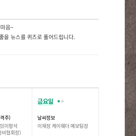
 마음~
 좋을 뉴스를 퀴즈로 풀어드립니다.
금요일
격주)
날씨정보
검(이형석
이재정 케이웨더 예보팀장
비협회장)