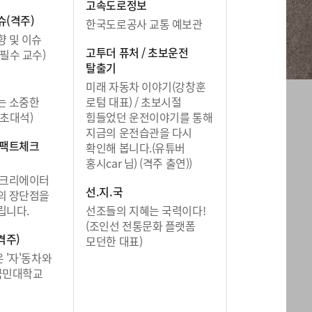
고속도로정보
슈(격주)
한국도로공사 교통 예보관
 및 이슈
고투더 퓨처 / 초보운전
필수 교수)
탈출기
미래 자동차 이야기(강창훈
는 소중한
로텀 대표) / 초보시절
초대석)
힘들었던 운전이야기를 통해
지금의 운전습관을 다시
 팩트체크
확인해 봅니다.(유튜버
홍시car 님) (격주 출연))
 크리에이터
선.지.국
의 장단점을
립니다.
선조들의 지혜는 국력이다!
(조인선 전통문화 플랫폼
격주)
모던한 대표)
온 '자'동차와
국민대학교