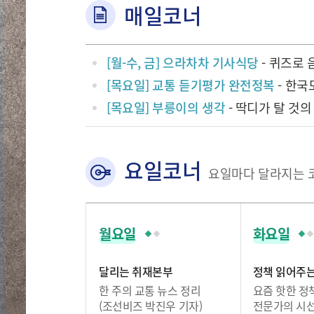
매일코너
[월-수, 금] 으라차차 기사식당
- 퀴즈로 
[목요일] 교통 듣기평가 완전정복
- 한국
[목요일] 부릉이의 생각
- 딱디가 탈 것
요일코너
요일마다 달라지는 
월요일
화요일
달리는 취재본부
정책 읽어주
한 주의 교통 뉴스 정리
요즘 핫한 정
(조선비즈 박진우 기자)
전문가의 시