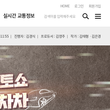
HOME
로그인
회원가입
실시간 교통정보
11:55
진행자 : 김경식
프로듀서 : 김영주
작가 : 김태형ㆍ김은경
한국도로교통공단
tbn 교통방송 스마트앱
스마트폰 앱 스토어에서
"tbn"
을 검색하시고 무료로
다운받으세요.
실시간 방송듣기
각 지역 라디오 방송을 청취하실
수 있습니다.