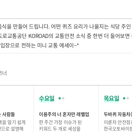
음식을 만들어 드립니다. 어떤 퀴즈 요리가 나올지는 식당 주인
도로교통공단 KOROAD의 교통안전 소식 중 한번 더 들어보면
의 입장으로 전하는 미니 교통 에세이~*
코너
수요일
목요일
는 사람들
이용주의 너 혼자만 레벨업
두바퀴 자동차(
책을 알기 쉽게
한 주간 가장 이슈가 된
이륜차 안전점
선으로 설명해
키워드 두 개로 세상을
한국오토바이정