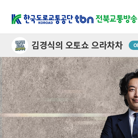
김경식의 오토쇼 으라차차
O