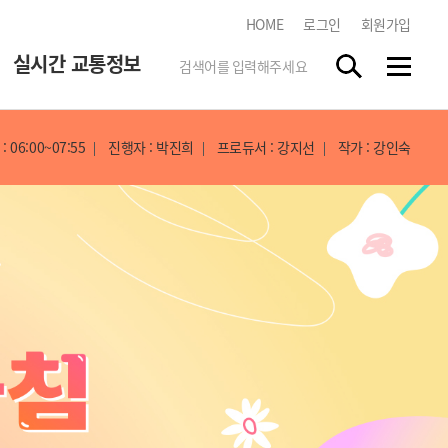
HOME
로그인
회원가입
실시간 교통정보
 06:00~07:55
진행자 : 박진희
프로듀서 : 강지선
작가 : 강인숙
한국도로교통공단
tbn 교통방송 스마트앱
스마트폰 앱 스토어에서
"tbn"
을 검색하시고 무료로
다운받으세요.
실시간 방송듣기
각 지역 라디오 방송을 청취하실
수 있습니다.