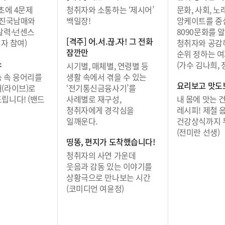
초에 4문제
청취자와 소통하는 ‘제시어’
문화, 사회, 노
 진국남매와
백일장!
앙케이트를 중
발력·넌센스
8090문화를 
[격주] 어.서.끊.자! 그 전화
취자 참여)
청취자와 공감
잠깐만
순위 정하는 여
소
(가수 김나희, 
시기별, 매체별, 연령별 등
 속 응어리를
생활 속에서 겪을 수 있는
요리보고 맛도
(라이브)로
‘전기통신금융사기’를
립니다! (밴드
사례별로 재구성,
내 몸에 맛는 
청취자에게 경각심을
레시피! 제철 
일깨운다.
건강상식까지 
(전미란 선생)
띵똥, 편지가 도착했습니다!
청취자의 사연 가운데
웃음과 감동 있는 이야기를
상황극으로 만나보는 시간
(코미디언 여윤정)