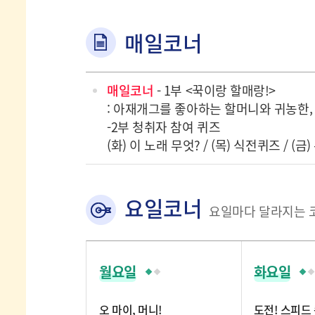
매일코너
매일코너
- 1부 <꾹이랑 할매랑!>
: 아재개그를 좋아하는 할머니와 귀농한,
-2부 청취자 참여 퀴즈
(화) 이 노래 무엇? / (목) 식전퀴즈 / (
요일코너
요일마다 달라지는 
월요일
화요일
오 마이, 머니!
도전! 스피드 