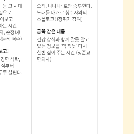
래 등 그 시대
오직, 나나나~로만 승부한다.
심으로
노래를 매개로 청취자와의
알아보고
스몰토크! (청취자 참여)
하는 시간
금쪽 같은 내몸
자, 순정녀!
정들레 격주)
건강 상식과 함께 잘못 알고
있는 정보를 ‘맥 짚듯’ 다시
보고!
한번 짚어 주는 시간 (정준교
건강한 식탁,
한의사)
음식부터
두루 살핀다.