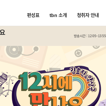
편성표
tbn 소개
청취자 안내
나요
방송시간 : 12:05~13:55