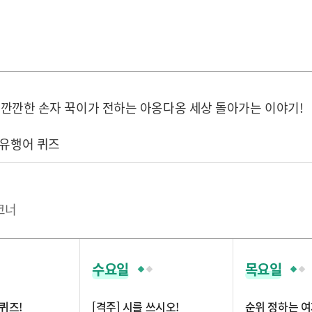
 깐깐한 손자 꾹이가 전하는 아옹다옹 세상 돌아가는 이야기!
금) 유행어 퀴즈
코너
수요일
목요일
퀴즈!
[격주] 시를 쓰시오!
순위 정하는 여