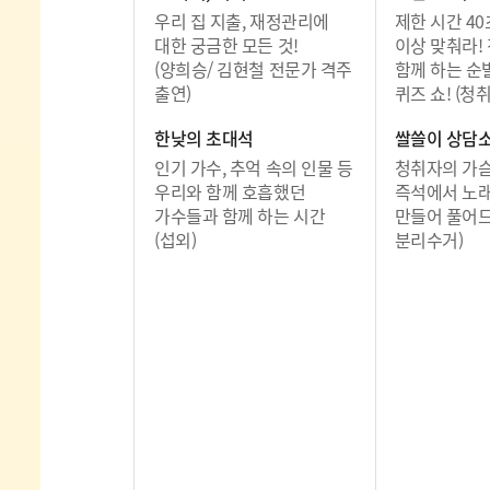
우리 집 지출, 재정관리에
제한 시간 40
대한 궁금한 모든 것!
이상 맞춰라!
(양희승/ 김현철 전문가 격주
함께 하는 순
출연)
퀴즈 쇼! (청
한낮의 초대석
쌀쓸이 상담
인기 가수, 추억 속의 인물 등
청취자의 가슴
우리와 함께 호흡했던
즉석에서 노래
가수들과 함께 하는 시간
만들어 풀어드
(섭외)
분리수거)