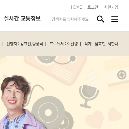
HOME
로그인
회원가입
실시간 교통정보
진행자 : 김효진,양상국
프로듀서 : 이선영
작가 : 남효민, 서한나
한국도로교통공단
tbn 교통방송 스마트앱
스마트폰 앱 스토어에서
"tbn"
을 검색하시고 무료로
다운받으세요.
실시간 방송듣기
각 지역 라디오 방송을 청취하실
수 있습니다.