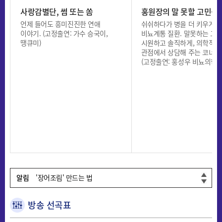
사랑감별단, 썸 또는 쏨
홍원장의 말 못할 고민상
언제 들어도 흥미진진한 연애
쉬쉬하다가 병을 더 키우게 
이야기. (고정출연: 가수 승국이,
비뇨계통 질환. 말못하는 고민
땡큐미)
시원하고 솔직하게, 의학적인
관점에서 상담해 주는 코너!
(고정출연: 홍성우 비뇨의학
'매생이 오일파스타' 만드는 법
'낙지 초무침' 만드는 법
'봄동전' 만드는 법
알림
'장어조림' 만드는 법
'육개장' 만드는 법
'매생이 오일파스타' 만드는 법
방송 선곡표
'낙지 초무침' 만드는 법