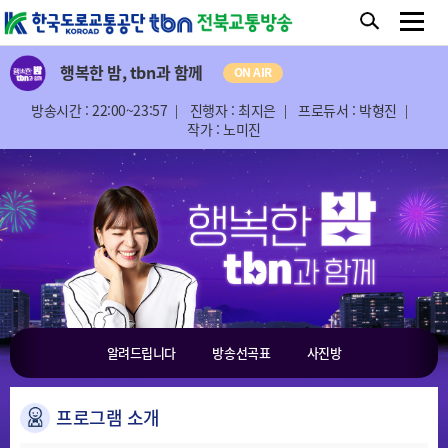
행복한 밤, tbn과 함께
ON AIR
방송시간 : 22:00~23:57
진행자 : 최지은
프로듀서 : 박형진
작가 : 노미진
알려드립니다
방송선곡표
사진방
프로그램 소개