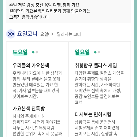
주말 저녁 감성 충전 음악 여행, 함께 가요
원미연의 가요본색은 여러분과 함께 만들어가는
고품격 음악방송입니다
요일코너
요일마다 달라지는 코너
토요일
일요일
우리들의 가요본색
취향탐구 밸러스 게임
우리나라 가요에 대한 상식과
다양한 주제로 밸런스 게임을
함께, 우리 곁에서 울고 웃게
즐기며 취향과 생각을
만들었던 매력있는 가요 한
알아가는 시간, 사소하지만
곡, 가사 일부분을 재미있게
재미있는 선택 속에서 개성,
찾아보는 시간.
공감 포인트를 발견해보는
코너
가요본색 단톡방
다시보는 면허시험
하나의 주제에 대해
청취자들의 사연과 이야기를
상황극을 통해 운전면허
나누는 시간, 단톡방처럼
시험문제를 쉽고 재미있게
편안한 분위기 속에서 웃음과
풀어보는 시간, 실생활 속