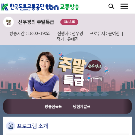
선우경의 주말특급
ON AIR
방송시간 : 18:00~19:55
진행자 : 선우경
프로듀서 : 윤여진
작가 : 유예진
방송선곡표
당첨자발표
프로그램 소개